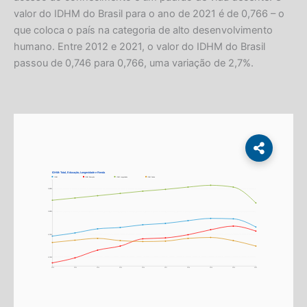
valor do IDHM do Brasil para o ano de 2021 é de 0,766 – o
que coloca o país na categoria de alto desenvolvimento
humano. Entre 2012 e 2021, o valor do IDHM do Brasil
passou de 0,746 para 0,766, uma variação de 2,7%.
IDHM: Total, Educação, Longevidade e Renda
IDHM
IDHM Educação
IDHM Longevidade
IDHM Renda
0,850
0,850
0,800
0,800
0,750
0,750
0,700
0,700
2012
2013
2014
2015
2016
2017
2018
2019
2020
2021