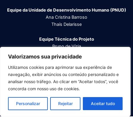
Equipe da Unidade de Desenvolvimento Humano (PNUD)
Ana Cristina Barroso
Thaís Delarisse
Equipe Técnica do
Projeto
Bruno de Vízia
Daniel de Mattos Höfling
Valorizamos sua privacidade
Felipe Sampaio
Utilizamos cookies para aprimorar sua experiência de
Inaê Quirino Santos
navegação, exibir anúncios ou conteúdo personalizado e
Marcio Costa
analisar nosso tráfego. Ao clicar em “Aceitar todos”, você
Tatiana Portela
concorda com nosso uso de cookies.
Personalizar
Rejeitar
Aceitar tudo
Copyright® Diálogos Nacionais para o Desenvolvimento
IBGE / PNUD