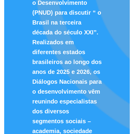
o Desenvolvimento
(PNUD) para discutir “ o
Brasil na terceira
década do século XXI”.
Realizados em
diferentes estados
brasileiros ao longo dos
anos de 2025 e 2026, os
Diálogos Nacionais para
o desenvolvimento vêm
reunindo especialistas
dos diversos
segmentos sociais –
academia, sociedade