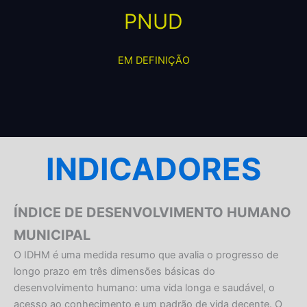
PNUD
EM DEFINIÇÃO
INDICADORES
ÍNDICE DE DESENVOLVIMENTO HUMANO
MUNICIPAL
O IDHM é uma medida resumo que avalia o progresso de
longo prazo em três dimensões básicas do
desenvolvimento humano: uma vida longa e saudável, o
acesso ao conhecimento e um padrão de vida decente. O