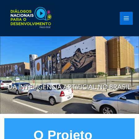
Ir
para
o
conteúdo
O Projeto