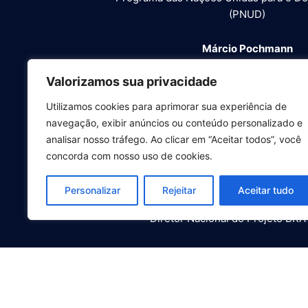
(PNUD)
Márcio Pochmann
Presidente do Instituto Brasileiro de Geogr
Valorizamos sua privacidade
Claudio Providas
Utilizamos cookies para aprimorar sua experiência de
Representante-residente do PNUD 
navegação, exibir anúncios ou conteúdo personalizado e
analisar nosso tráfego. Ao clicar em “Aceitar todos”, você
Betina Ferraz Barbosa
concorda com nosso uso de cookies.
Coordenadora da Unidade de Desenvolvim
Personalizar
Rejeitar
Aceitar tudo
Luis Fernando Vitaglian
Diretor Nacional do Projeto BR
Copyrigh
Dese