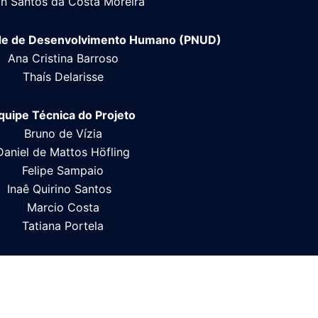
n Santos da Costa Moreira
de de Desenvolvimento Humano (PNUD)
Ana Cristina Barroso
Thaís Delarisse
quipe Técnica do
Projeto
Bruno de Vízia
Daniel de Mattos Höfling
Felipe Sampaio
Inaê Quirino Santos
Marcio Costa
Tatiana Portela