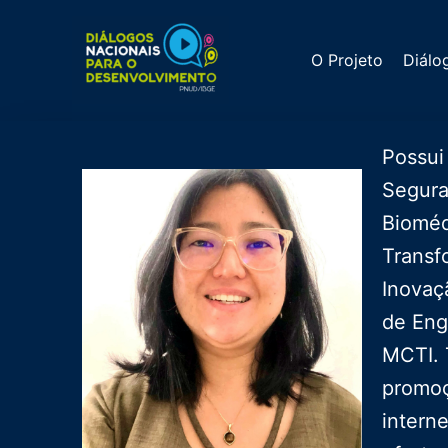
Ir
para
O Projeto
Diálo
o
conteúdo
Possui
Segura
Bioméd
Transf
Inovaç
de Eng
MCTI. 
promoç
intern