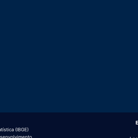
E
tística (IBGE)
esenvolvimento