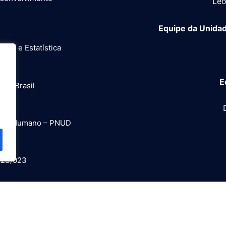
Leo
Equipe da Unida
afia e Estatística
E
no Brasil
ento Humano – PNUD
o
A 23/023
t® Diálogos Nacionais para o
nvolvimento IBGE / PNUD