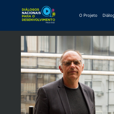
Ir
para
O Projeto
Diálo
o
conteúdo