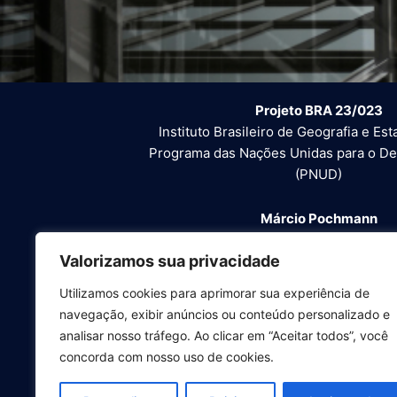
Projeto BRA 23/023
Instituto Brasileiro de Geografia e Esta
Programa das Nações Unidas para o D
(PNUD)
Márcio Pochmann
Presidente do Instituto Brasileiro de Geogr
Valorizamos sua privacidade
Claudio Providas
Utilizamos cookies para aprimorar sua experiência de
Representante-residente do PNUD 
navegação, exibir anúncios ou conteúdo personalizado e
analisar nosso tráfego. Ao clicar em “Aceitar todos”, você
Betina Ferraz Barbosa
concorda com nosso uso de cookies.
Coordenadora da Unidade de Desenvolvim