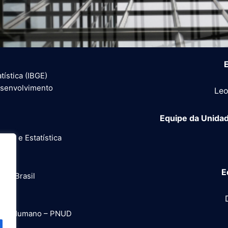
E
tística (IBGE)
esenvolvimento
Leo
Equipe da Unida
afia e Estatística
E
no Brasil
ento Humano – PNUD