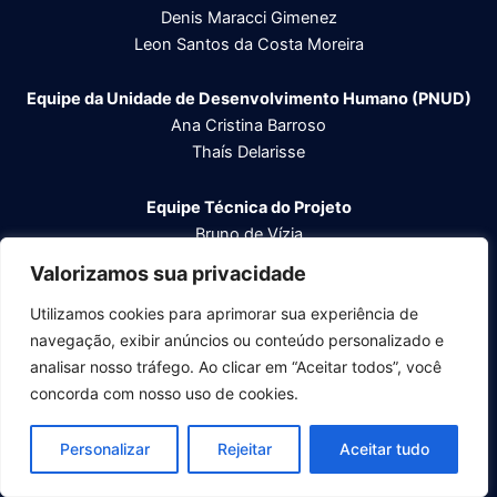
Denis Maracci Gimenez
Leon Santos da Costa Moreira
Equipe da Unidade de Desenvolvimento Humano (PNUD)
Ana Cristina Barroso
Thaís Delarisse
Equipe Técnica do
Projeto
Bruno de Vízia
Daniel de Mattos Höfling
Valorizamos sua privacidade
Felipe Sampaio
Inaê Quirino Santos
Utilizamos cookies para aprimorar sua experiência de
Marcio Costa
navegação, exibir anúncios ou conteúdo personalizado e
Tatiana Portela
analisar nosso tráfego. Ao clicar em “Aceitar todos”, você
concorda com nosso uso de cookies.
Personalizar
Rejeitar
Aceitar tudo
Copyright® Diálogos Nacionais para o Desenvolvimento
IBGE / PNUD