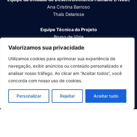
Ana Cristina Barroso
Thaís Delarisse
Equipe Técnica do
Projeto
Bruno de Vízia
Daniel de Mattos Höfling
Valorizamos sua privacidade
Felipe Sampaio
Utilizamos cookies para aprimorar sua experiência de
Inaê Quirino Santos
navegação, exibir anúncios ou conteúdo personalizado e
Marcio Costa
analisar nosso tráfego. Ao clicar em “Aceitar todos”, você
Tatiana Portela
concorda com nosso uso de cookies.
Personalizar
Rejeitar
Aceitar tudo
Copyright® Diálogos Nacionais para o Desenvolvimento
IBGE / PNUD